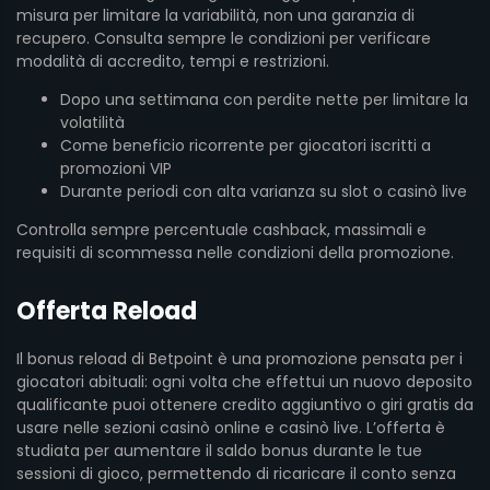
misura per limitare la variabilità, non una garanzia di
recupero. Consulta sempre le condizioni per verificare
modalità di accredito, tempi e restrizioni.
Dopo una settimana con perdite nette per limitare la
volatilità
Come beneficio ricorrente per giocatori iscritti a
promozioni VIP
Durante periodi con alta varianza su slot o casinò live
Controlla sempre percentuale cashback, massimali e
requisiti di scommessa nelle condizioni della promozione.
Offerta Reload
Il bonus reload di Betpoint è una promozione pensata per i
giocatori abituali: ogni volta che effettui un nuovo deposito
qualificante puoi ottenere credito aggiuntivo o giri gratis da
usare nelle sezioni casinò online e casinò live. L’offerta è
studiata per aumentare il saldo bonus durante le tue
sessioni di gioco, permettendo di ricaricare il conto senza