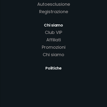
Autoesclusione
Registrazione
Chi siamo
Club VIP
Affiliati
Promozioni
Chi siamo
Politiche
Informativa sulla privacy
Termini
Informativa sui cookie
Politica AML/KYC