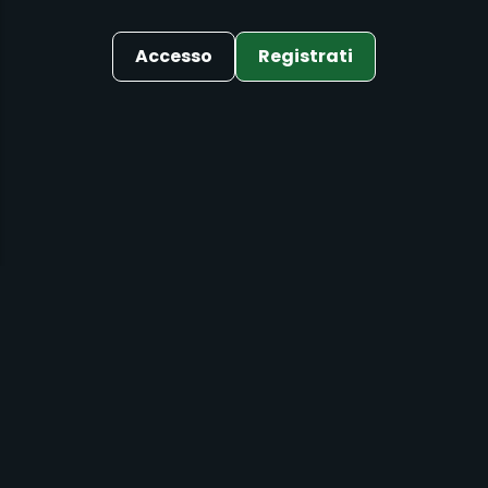
Accesso
Registrati
©
2026
. Tutti i diritti riservati