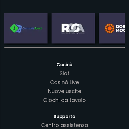
Casinò
Slot
Casinò Live
Nuove uscite
Giochi da tavolo
Supporto
Centro assistenza