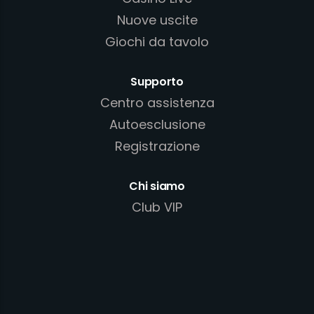
Nuove uscite
Giochi da tavolo
Supporto
Centro assistenza
Autoesclusione
Registrazione
Chi siamo
Club VIP
Affiliati
Promozioni
Chi siamo
Politiche