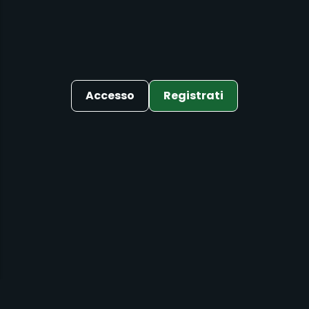
Informativa sulla privacy
Termini
Informativa sui cookie
Politica AML/KYC
Accesso
Registrati
©
2026
. Tutti i diritti riservati