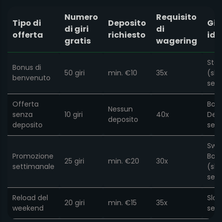
Numero
Requisito
Tipo di
Deposito
Gio
di giri
di
offerta
richiesto
ido
gratis
wagering
Star
Bonus di
50 giri
min. €10
35x
(slo
benvenuto
sele
Offerta
Book
Nessun
senza
10 giri
40x
Dead
deposito
deposito
sele
Swe
Promozione
Bon
25 giri
min. €20
30x
settimanale
(slo
sele
Reload del
Slot
20 giri
min. €15
35x
weekend
sele