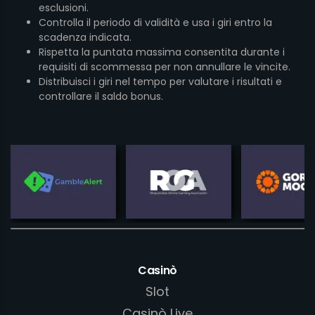
esclusioni.
Controlla il periodo di validità e usa i giri entro la
scadenza indicata.
Rispetta la puntata massima consentita durante i
requisiti di scommessa per non annullare le vincite.
Distribuisci i giri nel tempo per valutare i risultati e
controllare il saldo bonus.
Casinò
Slot
Casinò Live