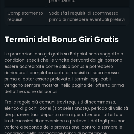
promozione.
Completamento
Soddisfa i requisiti di scommessa
requisiti
prima di richiedere eventuali prelievi.
Termini del Bonus Giri Gratis
Le promozioni con giri gratis su Betpoint sono soggette a
condizioni specifiche: le vincite derivanti dai giri possono
essere accreditate come saldo bonus e potrebbero
richiedere il completamento di requisiti di scommessa
prima di poter essere prelevate. I termini applicabili
vengono sempre mostrati nella pagina dell'offerta prima
dell'attivazione del bonus.
Tra le regole più comuni trovi requisiti di scommessa,
elenco di giochi idonei (slot selezionate), periodo di validità
dei giri, eventuali depositi minimi per ottenere l'offerta e
limiti massimi di conversione o prelievo. I dettagli possono
variare a seconda della promozione: controlla sempre le
condizioni della promozione prima di partecipare.