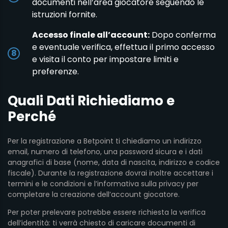
documenti nell’area giocatore seguendo le
istruzioni fornite.
Accesso finale all’account:
Dopo conferma
e eventuale verifica, effettua il primo accesso
e visita il conto per impostare limiti e
preferenze.
Quali Dati Richiediamo e
Perché
Per la registrazione a Betpoint ti chiediamo un indirizzo
email, numero di telefono, una password sicura e i dati
anagrafici di base (nome, data di nascita, indirizzo e codice
fiscale). Durante la registrazione dovrai inoltre accettare i
termini e le condizioni e l’informativa sulla privacy per
completare la creazione dell’account giocatore.
Per poter prelevare potrebbe essere richiesta la verifica
dell’identità: ti verrà chiesto di caricare documenti di