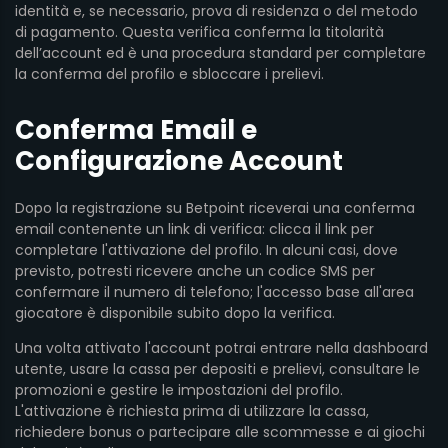
identità e, se necessario, prova di residenza o del metodo
di pagamento. Questa verifica conferma la titolarità
dell’account ed è una procedura standard per completare
la conferma del profilo e sbloccare i prelievi.
Conferma Email e
Configurazione Account
Dopo la registrazione su Betpoint riceverai una conferma
email contenente un link di verifica: clicca il link per
completare l'attivazione del profilo. In alcuni casi, dove
previsto, potresti ricevere anche un codice SMS per
confermare il numero di telefono; l'accesso base all'area
giocatore è disponibile subito dopo la verifica.
Una volta attivato l'account potrai entrare nella dashboard
utente, usare la cassa per depositi e prelievi, consultare le
promozioni e gestire le impostazioni del profilo.
L'attivazione è richiesta prima di utilizzare la cassa,
richiedere bonus o partecipare alle scommesse e ai giochi