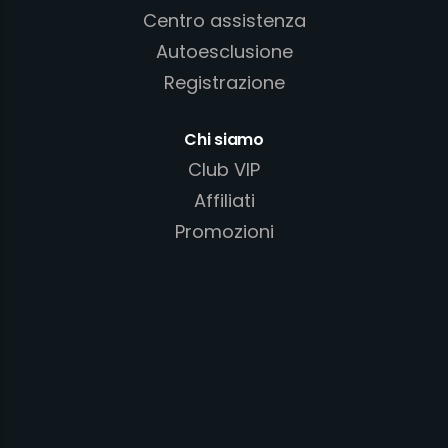
Centro assistenza
Autoesclusione
Registrazione
Chi siamo
Club VIP
Affiliati
Promozioni
Chi siamo
Politiche
Informativa sulla privacy
Termini
Informativa sui cookie
Politica AML/KYC