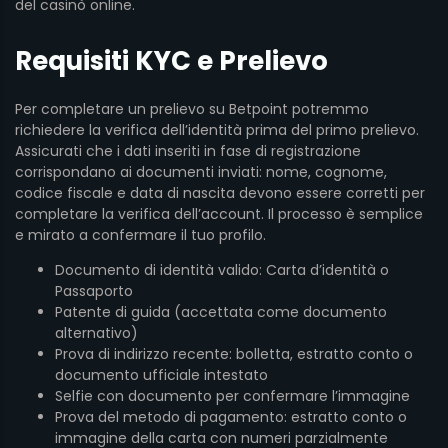
del casinò online.
Requisiti KYC e Prelievo
Per completare un prelievo su Betpoint potremmo
richiedere la verifica dell’identità prima del primo prelievo.
Assicurati che i dati inseriti in fase di registrazione
corrispondano ai documenti inviati: nome, cognome,
codice fiscale e data di nascita devono essere corretti per
completare la verifica dell’account. Il processo è semplice
e mirato a confermare il tuo profilo.
Documento di identità valido: Carta d’identità o
Passaporto
Patente di guida (accettata come documento
alternativo)
Prova di indirizzo recente: bolletta, estratto conto o
documento ufficiale intestato
Selfie con documento per confermare l’immagine
Prova del metodo di pagamento: estratto conto o
immagine della carta con numeri parzialmente