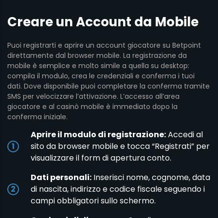
Creare un Account da Mobile
Puoi registrarti e aprire un account giocatore su Betpoint
direttamente dal browser mobile. La registrazione da
mobile è semplice e molto simile a quella su desktop:
compila il modulo, crea le credenziali e conferma i tuoi
dati. Dove disponibile puoi completare la conferma tramite
SMS per velocizzare l’attivazione. L’accesso all’area
giocatore e al casinò mobile è immediato dopo la
conferma iniziale.
Aprire il modulo di registrazione:
Accedi al
sito da browser mobile e tocca “Registrati” per
visualizzare il form di apertura conto.
Dati personali:
Inserisci nome, cognome, data
di nascita, indirizzo e codice fiscale seguendo i
campi obbligatori sullo schermo.